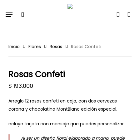
Skip
Menu
to
search
account
main
content
Inicio
Flores
Rosas
Rosas Confeti
Rosas Confeti
$
193.000
Arreglo 12 rosas confeti en caja, con dos cervezas
corona y chocolatina MontBlanc edición especial.
ncluye tarjeta con mensaje que puedes personalizar.
Al ser un diseño floral elaborado a mano, puede