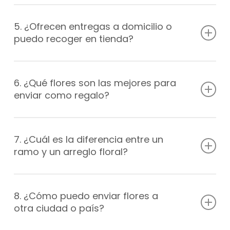
¡Por supuesto! Nos especializamos en personalizar
arreglos florales para satisfacer las necesidades y
5. ¿Ofrecen entregas a domicilio o
preferencias del cliente. Pregunta sobre las opciones
puedo recoger en tienda?
disponibles para personalizar tu arreglo floral.
Sí, puedes recoger en tienda y para envíos a domicilios
nuestra promesa de entrega es de máximo 5horas
6. ¿Qué flores son las mejores para
para la comodidad de los clientes. Pregunta sobre las
enviar como regalo?
opciones y los costos de entrega a domicilio.
Las flores más populares para enviar como regalo son
las rosas, girasoles, lirios, margaritas y tulipanes. Sin
7. ¿Cuál es la diferencia entre un
embargo, el tipo de flor depende del gusto personal y
ramo y un arreglo floral?
del mensaje que se quiere transmitir.
Un ramo es un grupo de flores sin un diseño específico,
mientras que un arreglo floral es una disposición de
8. ¿Cómo puedo enviar flores a
flores con un diseño específico. Los arreglos florales a
otra ciudad o país?
menudo incluyen follaje y otros elementos decorativos.