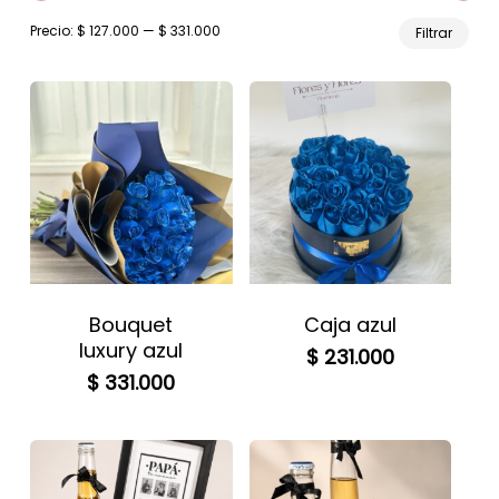
Prec
Prec
Precio:
$ 127.000
—
$ 331.000
Filtrar
mín
máx
Bouquet
Caja azul
luxury azul
$
231.000
$
331.000