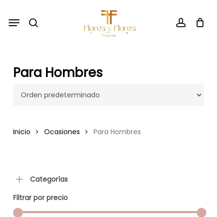
Skip
Menu
to
search
account
main
content
Para Hombres
Inicio
Ocasiones
Para Hombres
Categorías
Filtrar por precio