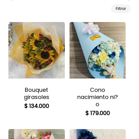
Prec
Prec
Filtrar
mín
máx
Bouquet
Cono
girasoles
nacimiento ni?
o
$
134.000
$
179.000