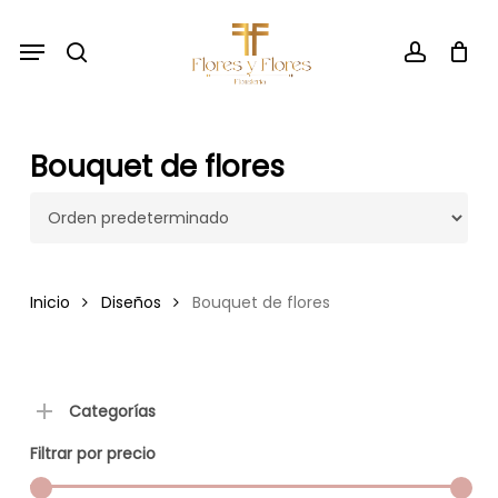
Skip
Menu
to
search
account
main
content
Bouquet de flores
Inicio
Diseños
Bouquet de flores
Categorías
Filtrar por precio