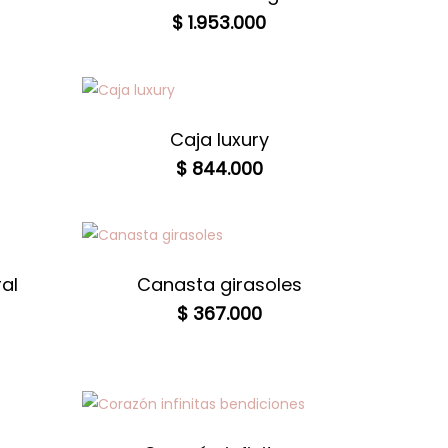
$
1.953.000
Caja luxury
$
844.000
al
Canasta girasoles
$
367.000