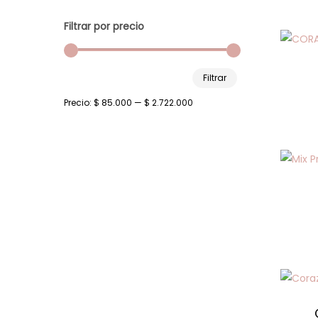
Filtrar por precio
Precio
Precio
Filtrar
mínimo
máximo
Precio:
$ 85.000
—
$ 2.722.000