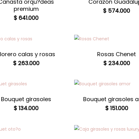
Canasta orqu?deas
Corazón Guadalu
premium
$
574.000
$
641.000
lorero calas y rosas
Rosas Chenet
$
263.000
$
234.000
Bouquet girasoles
Bouquet girasoles 
$
134.000
$
151.000