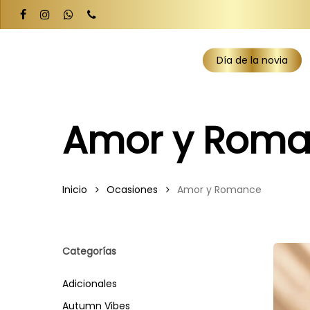
Skip
facebook
instagram
whatsapp
phone
to
main
Día de la novia
content
Amor y Rom
Inicio
Ocasiones
Amor y Romance
Categorías
Adicionales
Autumn Vibes