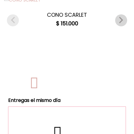
recepción de arreglo y debes enviar soporte
fotográfico , en tal caso te llevaremos el mismo
producto que solicitaste inicialmente y deberás
CONO SCARLET
regresar el producto defectuoso.
$
151.000
Entregas el mismo día