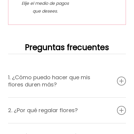
Elije el medio de pagos
que desees.
Preguntas frecuentes
1. ¿Cómo puedo hacer que mis
flores duren más?
Mantén las flores en un lugar fresco y alejado de la luz
solar directa y las corrientes de aire. Cambia el agua del
2. ¿Por qué regalar flores?
florero cada dos días y asegúrate de agregar nutrientes
florales. Recorta los extremos de los tallos regulares.
Regalar flores es una forma hermosa de demostrar
afecto, amor o gratitud hacia alguien. Las flores tienen