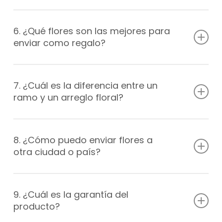
Sí, puedes recoger en tienda y para envíos a domicilios
nuestra promesa de entrega es de máximo 5horas
6. ¿Qué flores son las mejores para
para la comodidad de los clientes. Pregunta sobre las
enviar como regalo?
opciones y los costos de entrega a domicilio.
Las flores más populares para enviar como regalo son
las rosas, girasoles, lirios, margaritas y tulipanes. Sin
7. ¿Cuál es la diferencia entre un
embargo, el tipo de flor depende del gusto personal y
ramo y un arreglo floral?
del mensaje que se quiere transmitir.
Un ramo es un grupo de flores sin un diseño específico,
mientras que un arreglo floral es una disposición de
8. ¿Cómo puedo enviar flores a
flores con un diseño específico. Los arreglos florales a
otra ciudad o país?
menudo incluyen follaje y otros elementos decorativos.
Trabajamos con muchas floristerías a nivel
internacional y llegamos a más de 100 ciudades
9. ¿Cuál es la garantía del
alrededor del mundo. Pregunta sobre las opciones y los
producto?
costos a nivel internacional.