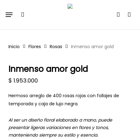
Skip
Menu
to
search
account
main
content
Inicio
Flores
Rosas
Inmenso amor gold
Inmenso amor gold
$
1.953.000
Hermoso arreglo de 400 rosas rojas con follajes de
temporada y caja de lujo negra.
Al ser un diseño floral elaborado a mano, puede
presentar ligeras variaciones en flores y tonos,
manteniendo siempre su estilo y esencia.