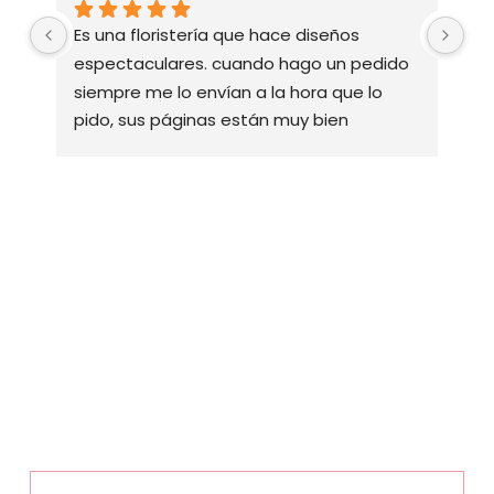
Es una floristería que hace diseños 
Ve
espectaculares. cuando hago un pedido 
su
siempre me lo envían a la hora que lo 
pido, sus páginas están muy bien 
diseñadas y esto me facilita a la hora de 
hacer algún pedido, responden el 
whatsapp rápidamente