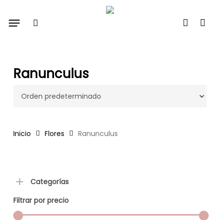
Skip
Menu
to
search
account
main
content
Ranunculus
Inicio
Flores
Ranunculus
Categorías
Filtrar por precio