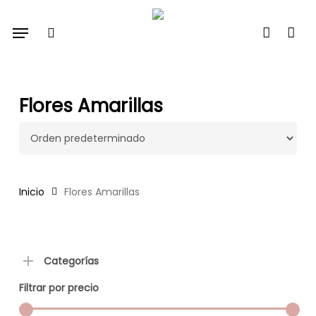
Skip
Menu
to
search
account
main
content
Flores Amarillas
Inicio
Flores Amarillas
Categorías
Filtrar por precio