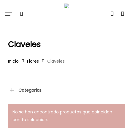
Skip
Menu
to
search
account
main
content
Claveles
Inicio
Flores
Claveles
Categorías
No se han encontrado productos que coincidan
con tu selección.