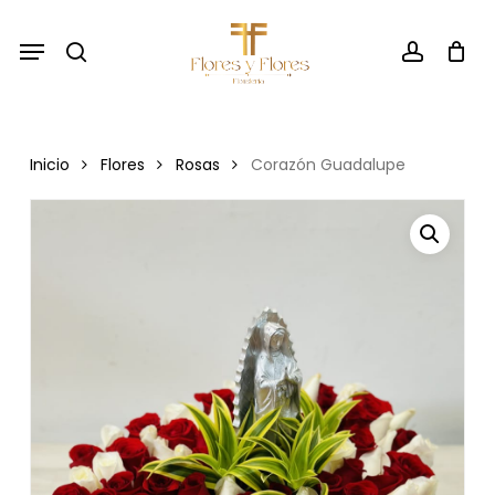
Skip
Menu
to
search
account
main
content
Inicio
Flores
Rosas
Corazón Guadalupe