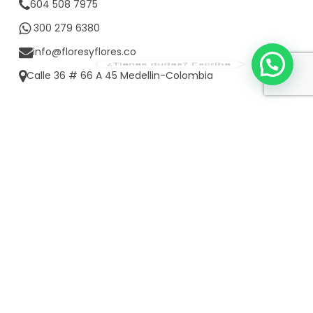
604 508 7975
300 279 6380
info@floresyflores.co
¿Tienes dudas? Escríbe
Calle 36 # 66 A 45 Medellin-Colombia
CONTACTO CORPORATIVO
3002796380
POLÍTICAS FLORES & FLORES
Políticas de envío
Política de protección de datos personales
Políticas de cambios
Políticas de pago