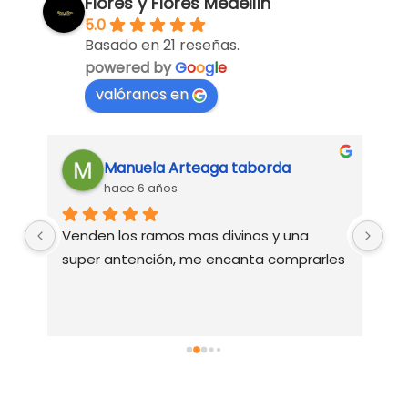
Flores y Flores Medellín
5.0
Basado en 21 reseñas.
powered by
G
o
o
g
l
e
valóranos en
Manuela Arteaga taborda
hace 6 años
Venden los ramos mas divinos y una 
Ex
o 
super antención, me encanta comprarles
bu
do
e 