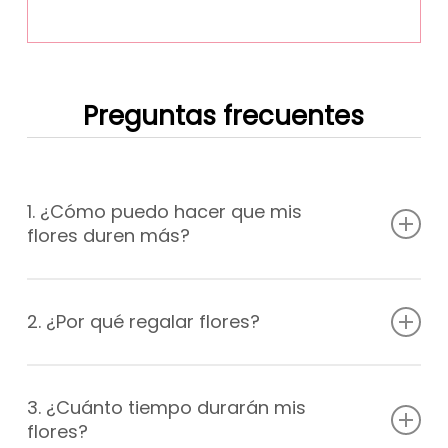
Preguntas frecuentes
1. ¿Cómo puedo hacer que mis
flores duren más?
Mantén las flores en un lugar fresco y alejado de la luz
solar directa y las corrientes de aire. Cambia el agua del
2. ¿Por qué regalar flores?
florero cada dos días y asegúrate de agregar nutrientes
florales. Recorta los extremos de los tallos regulares.
Regalar flores es una forma hermosa de demostrar
afecto, amor o gratitud hacia alguien. Las flores tienen
3. ¿Cuánto tiempo durarán mis
una capacidad única para evocar emociones positivas
flores?
y transmitir un mensaje con delicadeza y sutileza. Al