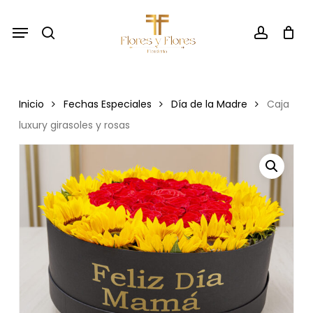
Skip
Menu
to
search
account
main
content
Inicio
Fechas Especiales
Día de la Madre
Caja
luxury girasoles y rosas