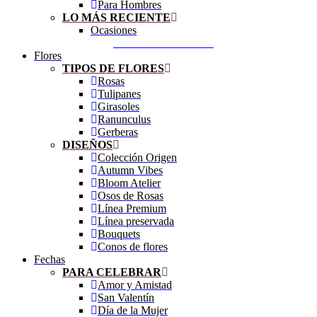
Para Hombres
LO MÁS RECIENTE
Ocasiones
COMPRAR AHORA
Flores
TIPOS DE FLORES
Rosas
Tulipanes
Girasoles
Ranunculus
Gerberas
DISEÑOS
Colección Origen
Autumn Vibes
Bloom Atelier
Osos de Rosas
Línea Premium
Línea preservada
Bouquets
Conos de flores
Fechas
PARA CELEBRAR
Amor y Amistad
San Valentín
Día de la Mujer