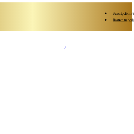
Suscripción 
Rastrea tu ped
0