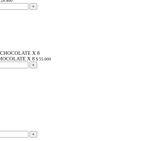
28.400
HOCOLATE X 8
$
55.000
0