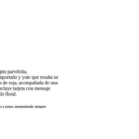
to parvifolia,
portado y yute que resalta su
era de soja, acompañada de una
ncluye tarjeta con mensaje
o floral.
res y tonos, manteniendo siempre