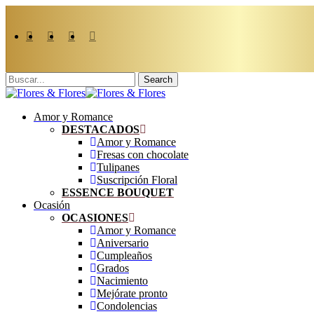
Skip
to
main
facebook
instagram
whatsapp
phone
content
Search
Close
Search
search
account
Menu
Amor y Romance
DESTACADOS
Amor y Romance
Fresas con chocolate
Tulipanes
Suscripción Floral
ESSENCE BOUQUET
Ocasión
OCASIONES
Amor y Romance
Aniversario
Cumpleaños
Grados
Nacimiento
Mejórate pronto
Condolencias