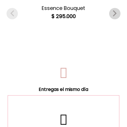
fotográfico , en tal caso te llevaremos el mismo
Essence Bouquet
producto que solicitaste inicialmente y deberás
regresar el producto defectuoso.
$
295.000
Entregas el mismo día