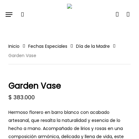
Skip
Menu
to
search
account
main
content
Inicio
Fechas Especiales
Día de la Madre
Garden Vase
Garden Vase
$
383.000
Hermoso florero en barro blanco con acabado
artesanal, que resalta la naturalidad y esencia de lo
hecho a mano. Acompañado de lirios y rosas en una
composición armónica, delicada y llena de vida, este