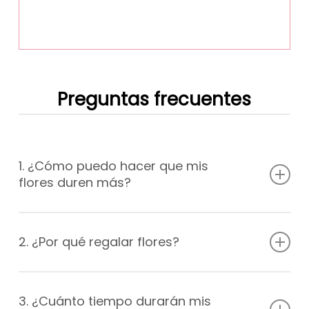
Preguntas frecuentes
1. ¿Cómo puedo hacer que mis
flores duren más?
Mantén las flores en un lugar fresco y alejado de la luz
solar directa y las corrientes de aire. Cambia el agua del
2. ¿Por qué regalar flores?
florero cada dos días y asegúrate de agregar nutrientes
florales. Recorta los extremos de los tallos regulares.
Regalar flores es una forma hermosa de demostrar
afecto, amor o gratitud hacia alguien. Las flores tienen
3. ¿Cuánto tiempo durarán mis