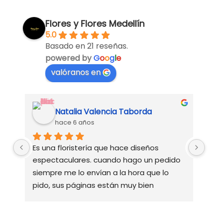
Flores y Flores Medellín
5.0
Basado en 21 reseñas.
powered by
G
o
o
g
l
e
valóranos en
Natalia Valencia Taborda
hace 6 años
Es una floristería que hace diseños 
Ve
espectaculares. cuando hago un pedido 
su
siempre me lo envían a la hora que lo 
pido, sus páginas están muy bien 
diseñadas y esto me facilita a la hora de 
hacer algún pedido, responden el 