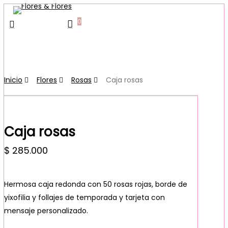
Skip
0
search
to
Menu
account
main
content
Inicio
Flores
Rosas
Caja rosas
Caja rosas
$
285.000
Hermosa caja redonda con 50 rosas rojas, borde de
yixofilia y follajes de temporada y tarjeta con
mensaje personalizado.