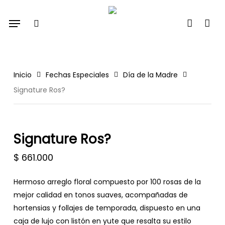
Skip
Menu
to
search
account
main
content
Inicio
Fechas Especiales
Día de la Madre
Signature Ros?
Signature Ros?
$
661.000
Hermoso arreglo floral compuesto por 100 rosas de la
mejor calidad en tonos suaves, acompañadas de
hortensias y follajes de temporada, dispuesto en una
caja de lujo con listón en yute que resalta su estilo