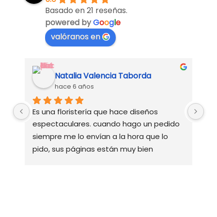
Basado en 21 reseñas.
powered by
G
o
o
g
l
e
valóranos en
Natalia Valencia Taborda
hace 6 años
Es una floristería que hace diseños 
Ve
espectaculares. cuando hago un pedido 
su
siempre me lo envían a la hora que lo 
pido, sus páginas están muy bien 
diseñadas y esto me facilita a la hora de 
hacer algún pedido, responden el 
whatsapp rápidamente