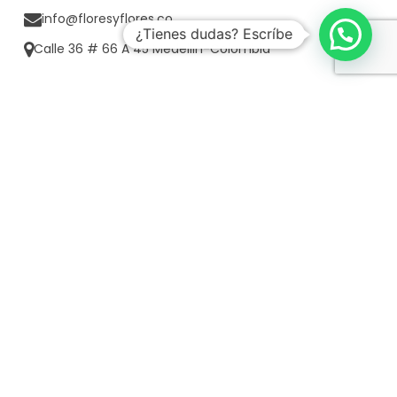
info@floresyflores.co
¿Tienes dudas? Escríbe
Calle 36 # 66 A 45 Medellin-Colombia
CONTACTO CORPORATIVO
3002796380
POLÍTICAS FLORES & FLORES
Políticas de envío
Política de protección de datos personales
Políticas de cambios
Políticas de pago
PQRS