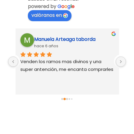
powered by
G
o
o
g
l
e
valóranos en
Manuela Arteaga taborda
hace 6 años
Venden los ramos mas divinos y una 
Ex
o 
super antención, me encanta comprarles
bu
do
e 