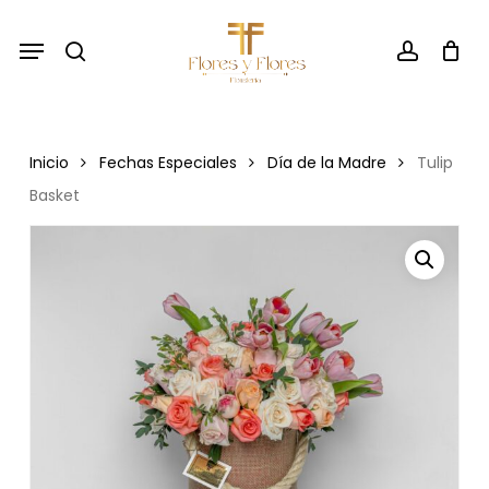
Skip
Menu
to
search
account
main
content
Inicio
Fechas Especiales
Día de la Madre
Tulip
Basket