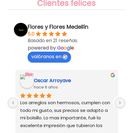
Clientes felices
Flores y Flores Medellín
5.0
Basado en 21 reseñas.
powered by
G
o
o
g
l
e
valóranos en
Daniela Arbeláez
hace 6 años
n 
Excelente servicio: muy cumplidos, 
 
responsables  y de resaltar la atención 
personalizada