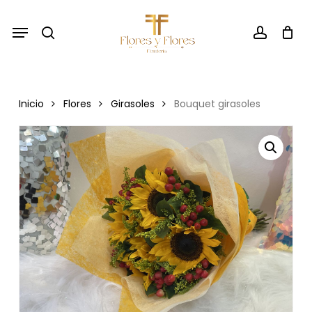
Skip
Menu
to
search
account
main
content
Inicio
Flores
Girasoles
Bouquet girasoles