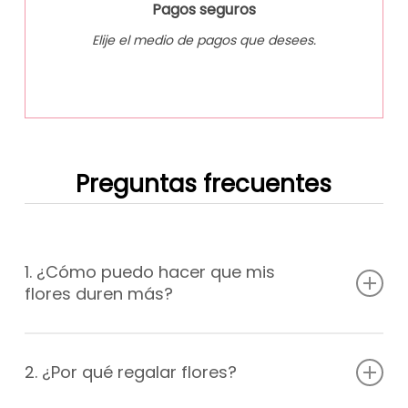
Pagos seguros
Elije el medio de pagos que desees.
Preguntas frecuentes
1. ¿Cómo puedo hacer que mis
flores duren más?
Mantén las flores en un lugar fresco y alejado de la luz
solar directa y las corrientes de aire. Cambia el agua del
2. ¿Por qué regalar flores?
florero cada dos días y asegúrate de agregar nutrientes
florales. Recorta los extremos de los tallos regulares.