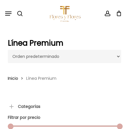
Skip
Menu
to
search
account
main
content
Línea Premium
Inicio
Línea Premium
Categorías
Filtrar por precio