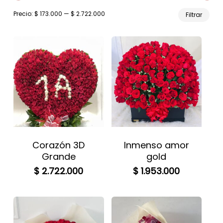
Prec
Prec
Precio:
$ 173.000
—
$ 2.722.000
Filtrar
mín
máx
Corazón 3D
Inmenso amor
Grande
gold
$
2.722.000
$
1.953.000