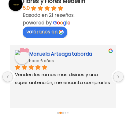
Flores y Flores Medellín
5.0
Basado en 21 reseñas.
powered by
G
o
o
g
l
e
valóranos en
Manuela Arteaga taborda
hace 6 años
Venden los ramos mas divinos y una 
Excel
super antención, me encanta comprarles
buen
domic